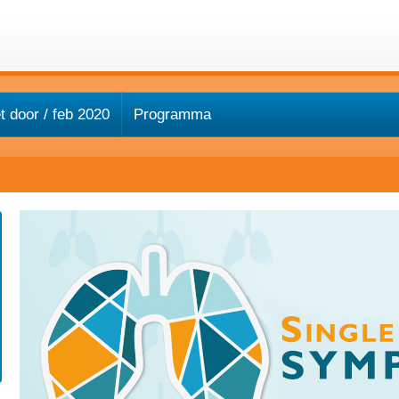
 door / feb 2020
Programma