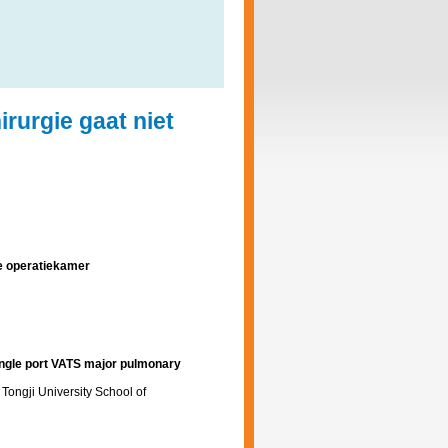
rurgie gaat niet
de operatiekamer
ingle port VATS major pulmonary
Tongji University School of