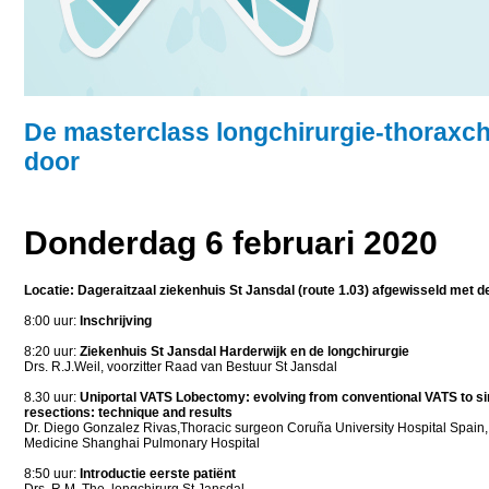
De masterclass longchirurgie-thoraxchi
door
Donderdag 6 februari 2020
Locatie: Dageraitzaal ziekenhuis St Jansdal (route 1.03) afgewisseld met 
8:00 uur:
Inschrijving
8:20 uur:
Ziekenhuis St Jansdal Harderwijk en de longchirurgie
Drs. R.J.Weil, voorzitter Raad van Bestuur St Jansdal
8.30 uur:
Uniportal VATS Lobectomy: evolving from conventional VATS to s
resections: technique and results
Dr. Diego Gonzalez Rivas,Thoracic surgeon Coruña University Hospital Spain, 
Medicine Shanghai Pulmonary Hospital
8:50 uur:
Introductie eerste patiënt