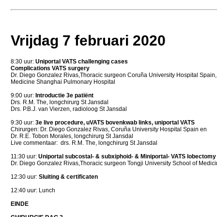
Vrijdag 7 februari 2020
8:30 uur:
Uniportal VATS challenging cases
Complications VATS surgery
Dr. Diego Gonzalez Rivas,Thoracic surgeon Coruña University Hospital Spain, 
Medicine Shanghai Pulmonary Hospital
9:00 uur:
Introductie 3e patiënt
Drs. R.M. The, longchirurg St Jansdal
Drs. P.B.J. van Vierzen, radioloog St Jansdal
9:30 uur:
3e live procedure, uVATS bovenkwab links, uniportal VATS
Chirurgen: Dr. Diego Gonzalez Rivas, Coruña University Hospital Spain en
Dr. R.E. Tobon Morales, longchirurg St Jansdal
Live commentaar: drs. R.M. The, longchirurg St Jansdal
11:30 uur:
Uniportal subcostal- & subxiphoid- & Miniportal- VATS lobectomy
Dr. Diego Gonzalez Rivas,Thoracic surgeon Tongji University School of Medi
12:30 uur:
Sluiting & certificaten
12:40 uur: Lunch
EINDE