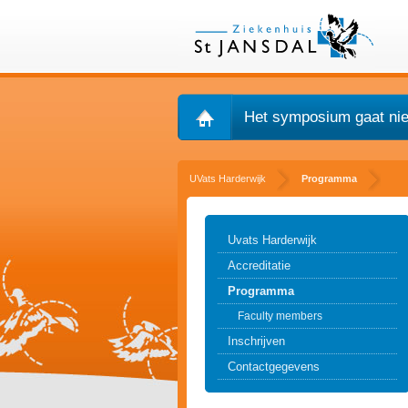
Het symposium gaat niet
UVats Harderwijk
Programma
Uvats Harderwijk
Accreditatie
Programma
Faculty members
Inschrijven
Contactgegevens