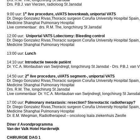
Drs. R.M. The, longchirurg St Jansdal
Drs. P.B.J. van Vierzen, radioloog St Jansdal
e
9:00 uur:
1
live procedure, uVATS bovenkwab, uniportal VATS
Dr. Diego Gonzalez Rivas,Thoracic surgeon Coruña University Hospital Spain, 
Medicine Shanghai Pulmonary Hospital
Live commentaar: drs. R.M. The, longchirurg St Jansdal
12:00 uur:
Uniportal VATS Lobectomy: Bleeding control
Dr. Diego Gonzalez Rivas,Thoracic surgeon Coruña University Hospital Spain, 
Medicine Shanghai Pulmonary Hospital
13:00 uur:
Lunch
14:10 uur:
Introductie tweede patiënt
Dr. Y.C.A. Montauban van Swijndregt, longchirurg St Jansdal - Drs. P.B.J. van V
e
14:50 uur:
2
live procedure, uVATS segment-, uniportal VATS
Dr. Diego Gonzalez Rivas,Thoracic surgeon Coruña University Hospital Spain, 
Medicine Shanghai Pulmonary Hospital
Drs. R.M. The, longchirurg St Jansdal
Live commentaar: Dr. Y.C.A. Montauban van Swijndregt, longchirurg St Jansda
17:00 uur:
Pulmonary metastasis: resection? Stereotactic radiotherapy?
Dr. Diego Gonzalez Rivas,Thoracic surgeon Coruña University Hospital Spain, 
Medicine Shanghai Pulmonary Hospital
Dr. E.M. Wiegman, Radiotherapeut – oncoloog Isala ziekenhuis Zwolle
Diner // Avondprogramma
Van der Valk Hotel Harderwijk
CHIRURGIE DAG 1