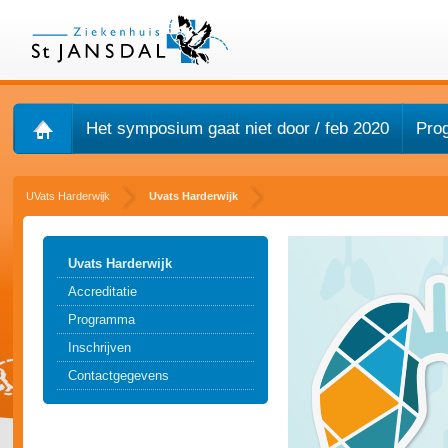
Het symposium gaat niet door / feb 2020
Pro
UVats Harderwijk
Uvats Harderwijk
Uvats Harderwijk
Accreditatie
Programma
Inschrijven
Contactgegevens