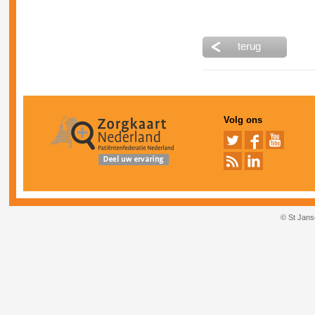
terug
Volg ons
© St Jans