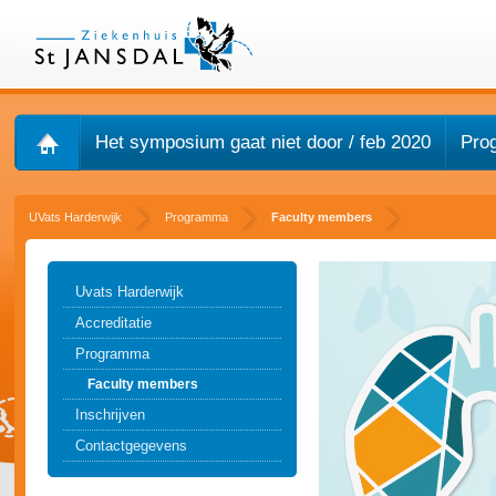
Het symposium gaat niet door / feb 2020
Pro
UVats Harderwijk
Programma
Faculty members
Uvats Harderwijk
Accreditatie
Programma
Faculty members
Inschrijven
Contactgegevens